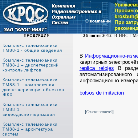
ГЛАВНАЯ
О компании
ПРОДУКЦИЯ
26 июня 2012
В ИИС ТМ88-
Комплекс телемеханики
ТМ88-1 - общие сведения
В
Информационно-изме
Комплекс телемеханики
квартирных электросчё
ТМ88-1 – диспетчерский
replica relojes
В разд
контроль лифтов
автоматизированного
Комплекс телемеханики
информационно-измери
ТМ88-1 – комплексная
диспетчеризация объектов
bolsos de imitacion
ЖКХ
Комплекс телемеханики
ТМ88-1 -
[Список новостей]
видеодиспетчеризация
Комплекс телемеханики
ТМ88-1 – архитектура
систем