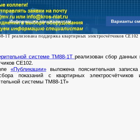
Информация специалистам
Варианты см
1Т реализована поддержка квартирных электросчётчиков СЕ102
рительной системе ТМ88-1Т
реализован сбор данных
тчиков СЕ102.
еле
«Публикации»
выложена пояснительная записк
 сбора показаний с квартирных электросчётчиков
тельной системы ТМ88-1Т»