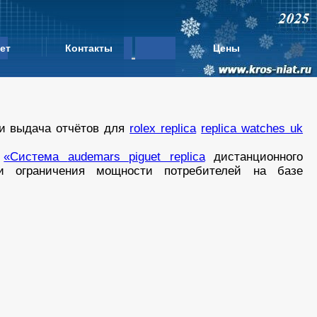
ет
Контакты
Цены
 и выдача отчётов для
rolex replica
replica watches uk
а
«Система
audemars piguet replica
дистанционного
 и ограничения мощности потребителей на базе