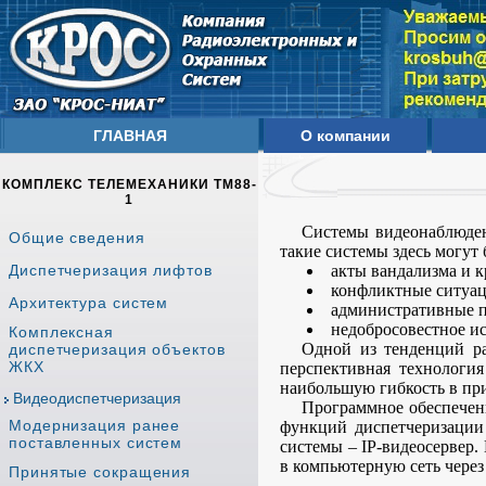
ГЛАВНАЯ
О компании
КОМПЛЕКС ТЕЛЕМЕХАНИКИ ТМ88-
1
Системы видеонаблюден
Общие сведения
такие системы здесь могут
Диспетчеризация лифтов
акты вандализма и 
конфликтные ситуац
Архитектура систем
административные пр
недобросовестное и
Комплексная
Одной из тенденций ра
диспетчеризация объектов
ЖКХ
перспективная технология
наибольшую гибкость в пр
Видеодиспетчеризация
Программное обеспечени
Модернизация ранее
функций диспетчеризации
поставленных систем
системы – IP-видеосервер.
в компьютерную сеть через
Принятые сокращения