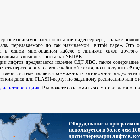
ергонезависимое электропитание видеосервера, а также под
ала, передаваемого по так называемой «витой паре». Это о
чи в одном многопарном кабеле с линиями связи другого 
ходящими в комплект поставки УБПВК.
ции лифтов предлагается изделие ОДТ-ЛВС, также содержащее 
ючить переговорную связь с кабиной лифта, но и получить её ви
такой системе является возможность автономной видеорегис
ёсткий диск или FLASH-карту) по заданному расписанию или с 
диспетчеризации»
. Вы можете ознакомиться с материалами о п
Оборудование и программн
используется в более чем 10
диспетчеризации лифтов, ко