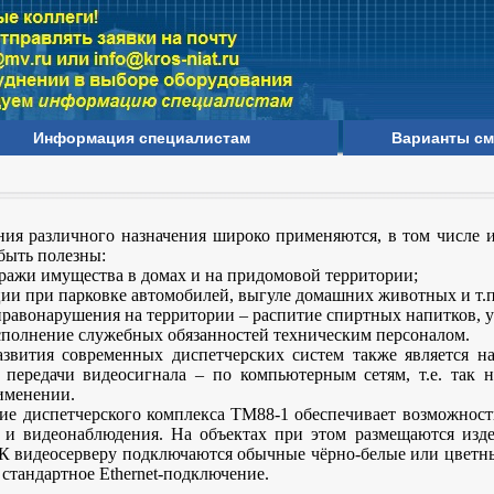
Информация специалистам
Варианты см
ия различного назначения широко применяются, в том числе и
 быть полезны:
кражи имущества в домах и на придомовой территории;
ии при парковке автомобилей, выгуле домашних животных и т.п
авонарушения на территории – распитие спиртных напитков, уп
сполнение служебных обязанностей техническим персоналом.
звития современных диспетчерских систем также является н
 передачи видеосигнала – по компьютерным сетям, т.е. так 
именении.
е диспетчерского комплекса ТМ88-1 обеспечивает возможность
 и видеонаблюдения. На объектах при этом размещаются изд
 К видеосерверу подключаются обычные чёрно-белые или цветны
 стандартное Ethernet-подключение.