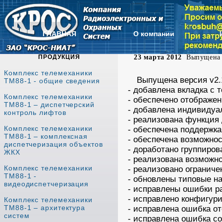
ГЛАВНАЯ
О компании
ПРОДУКЦИЯ
23 марта 2012
Выпущена н
Комплекс телемеханики
Выпущена версия v2.1
ТМ88-1 - общие сведения
- добавлена вкладка с 
Комплекс телемеханики
- обеспечено отображе
ТМ88-1 – диспетчерский
- добавлена индивидуа
контроль лифтов
- реализована функция 
Комплекс телемеханики
- обеспечена поддержк
ТМ88-1 – комплексная
- обеспечена возможно
диспетчеризация объектов
- доработано группиров
ЖКХ
- реализована возможн
Комплекс телемеханики
- реализовано ограниче
ТМ88-1 -
- обновлены типовые на
видеодиспетчеризация
- исправлены ошибки р
- исправлено конфигури
Комплекс телемеханики
ТМ88-1 – архитектура
- исправлена ошибка о
систем
- исправлена ошибка со