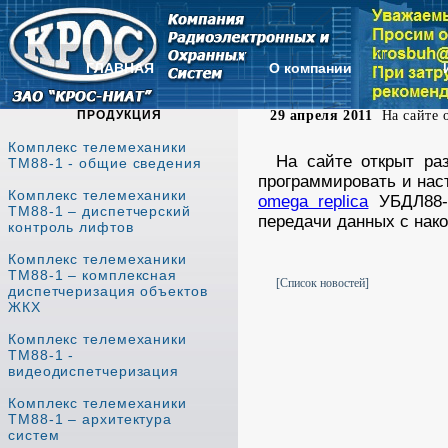
ГЛАВНАЯ
О компании
ПРОДУКЦИЯ
29 апреля 2011
На сайте о
Комплекс телемеханики
На сайте открыт р
ТМ88-1 - общие сведения
программировать и нас
Комплекс телемеханики
omega replica
УБДЛ88-1
ТМ88-1 – диспетчерский
передачи данных с нак
контроль лифтов
Комплекс телемеханики
ТМ88-1 – комплексная
[Список новостей]
диспетчеризация объектов
ЖКХ
Комплекс телемеханики
ТМ88-1 -
видеодиспетчеризация
Комплекс телемеханики
ТМ88-1 – архитектура
систем