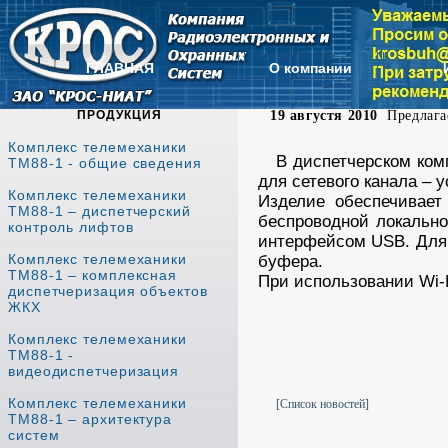
ГЛАВНАЯ
О компании
ПРОДУКЦИЯ
19 августя 2010
Предлагае
Комплекс телемеханики
В диспетчерском ко
ТМ88-1 - общие сведения
для сетевого канала – 
Комплекс телемеханики
Изделие обеспечивает
ТМ88-1 – диспетчерский
беспроводной локально
контроль лифтов
интерфейсом USB. Для 
Комплекс телемеханики
буфера.
ТМ88-1 – комплексная
При использовании Wi-
диспетчеризация объектов
orologi replica
replica
ЖКХ
Комплекс телемеханики
ТМ88-1 -
видеодиспетчеризация
Комплекс телемеханики
[Список новостей]
ТМ88-1 – архитектура
систем