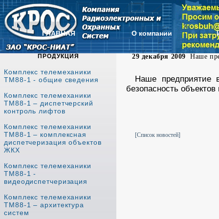
ГЛАВНАЯ
О компании
ПРОДУКЦИЯ
29 декабря 2009
Наше пре
Комплекс телемеханики
Наше предприятие
ТМ88-1 - общие сведения
безопасность объектов 
Комплекс телемеханики
replica schmuck
replic
Based on the trust of
Based on the trust of
Based on the trust of
Based on the trust of
Based on the trust of
ТМ88-1 – диспетчерский
Based on the trust of
our customers, we will co
our customers, we will co
our customers, we will co
контроль лифтов
our customers, we will co
our customers, we will co
our customers, we will co
Комплекс телемеханики
ТМ88-1 – комплексная
[Список новостей]
диспетчеризация объектов
ЖКХ
Комплекс телемеханики
ТМ88-1 -
видеодиспетчеризация
Комплекс телемеханики
ТМ88-1 – архитектура
систем