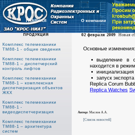
ГЛАВНАЯ
О компании
ПРОДУКЦИЯ
02 февраля 2009
Новая сб
Комплекс телемеханики
Основные изменения
ТМ88-1 - общие сведения
Комплекс телемеханики
выделение в о
ТМ88-1 – диспетчерский
находится в режим
контроль лифтов
инициализация у
запуск экспорта
Комплекс телемеханики
ТМ88-1 – комплексная
Replica Corum Bub
диспетчеризация объектов
Replica Watches
Sw
ЖКХ
Комплекс телемеханики
ТМ88-1 -
видеодиспетчеризация
Автор:
Маслов А.А.
[Список новостей]
Комплекс телемеханики
ТМ88-1 – архитектура
систем