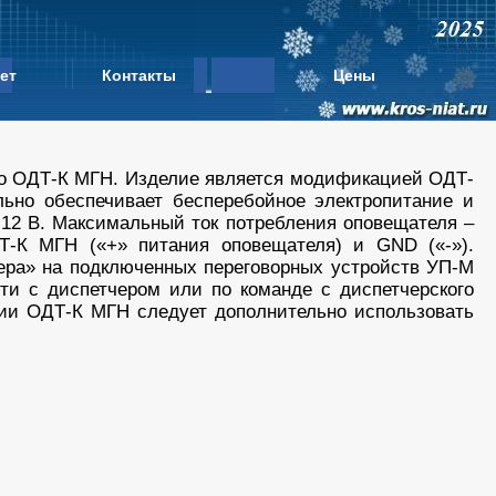
ет
Контакты
Цены
ого ОДТ-К МГН. Изделие является модификацией ОДТ-
льно обеспечивает бесперебойное электропитание и
12 В. Максимальный ток потребления оповещателя –
Т-К МГН («+» питания оповещателя) и GND («-»).
ера» на подключенных переговорных устройств УП-М
ти с диспетчером или по команде с диспетчерского
ции ОДТ-К МГН следует дополнительно использовать