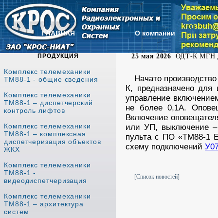
ГЛАВНАЯ
О компании
ПРОДУКЦИЯ
25 мая 2026
ОДТ-К МГН дл
Комплекс телемеханики
Начато производство
ТМ88-1 - общие сведения
К, предназначено для 
Комплекс телемеханики
управление включением
ТМ88-1 – диспетчерский
не более 0,1А. Опове
контроль лифтов
Включение оповещателя
Комплекс телемеханики
или УП, выключение – 
ТМ88-1 – комплексная
пульта с ПО «ТМ88-1 E
диспетчеризация объектов
схему подключений
У07
ЖКХ
Комплекс телемеханики
ТМ88-1 -
[Список новостей]
видеодиспетчеризация
Комплекс телемеханики
ТМ88-1 – архитектура
систем