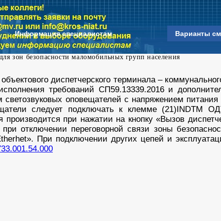
Информация специалистам
Варианты см
я зон безопасности маломобильных групп населения
 объектового диспетчерского терминала – коммунальн
исполнения требований СП59.13339.2016 и дополните
 светозвуковых оповещателей с напряжением питания 
щатели следует подключать к клемме (21)INDTM ОД
 производится при нажатии на кнопку «Вызов диспетч
при отключении переговорной связи зоны безопаснос
therhet». При подключении других цепей и эксплуата
33.001.54.000