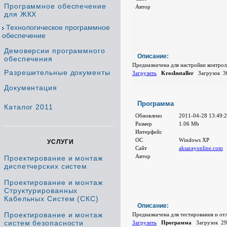
Программное обеспечение
Автор
для ЖКХ
Технологическое программное
обеспечение
Демоверсии программного
Описание:
обеспечения
Предназначена для настройки контро
Разрешительные документы
Загрузить
KrosInstaller
Загрузок 3
Документация
Программа
Каталог 2011
Обновлено
2011-04-28 13:49:
Размер
1.06 Mb
Интерфейс
ОС
Windows XP
УСЛУГИ
Сайт
aksarayonline.com
Автор
Проектирование и монтаж
диспетчерских систем
Проектирование и монтаж
Структурированных
Кабельных Систем (СКС)
Описание:
Проектирование и монтаж
Предназначена для тестирования и от
систем безопасности
Загрузить
Программа
Загрузок 29