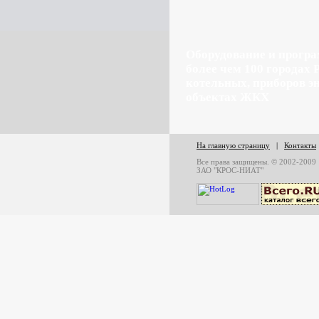
Оборудование и прогр
более чем 100 городах 
котельных, приборов э
объектах ЖКХ
На главную страницу
|
Контакты
Все права защищены. © 2002-2009
ЗАО "КРОС-НИАТ"