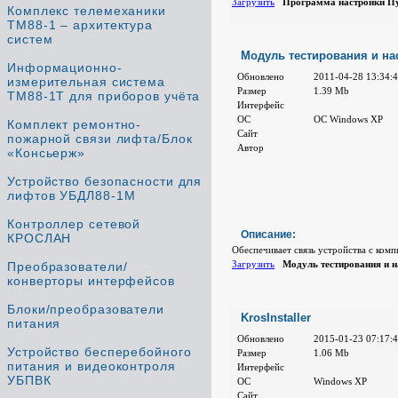
Загрузить
Программа настройки Пу
Комплекс телемеханики
ТМ88-1 – архитектура
систем
Модуль тестирования и на
Информационно-
Обновлено
2011-04-28 13:34:
измерительная система
Размер
1.39 Mb
ТМ88-1Т для приборов учёта
Интерфейс
ОС
ОС Windows XP
Комплект ремонтно-
Сайт
пожарной связи лифта/Блок
Автор
«Консьерж»
Устройство безопасности для
лифтов УБДЛ88-1М
Контроллер сетевой
Описание:
КРОСЛАН
Обеспечивает связь устройства с ком
Загрузить
Модуль тестирования и 
Преобразователи/
конверторы интерфейсов
Блоки/преобразователи
KrosInstaller
питания
Обновлено
2015-01-23 07:17:
Устройство бесперебойного
Размер
1.06 Mb
питания и видеоконтроля
Интерфейс
УБПВК
ОС
Windows XP
Сайт