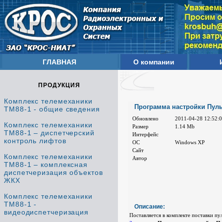
ГЛАВНАЯ
О компании
ПРОДУКЦИЯ
Комплекс телемеханики
Программа настройки Пуль
ТМ88-1 - общие сведения
Обновлено
2011-04-28 12:52:
Комплекс телемеханики
Размер
1.14 Mb
ТМ88-1 – диспетчерский
Интерфейс
контроль лифтов
ОС
Windows XP
Сайт
Комплекс телемеханики
Автор
ТМ88-1 – комплексная
диспетчеризация объектов
ЖКХ
Комплекс телемеханики
ТМ88-1 -
Описание:
видеодиспетчеризация
Поставляется в комплекте поставки п