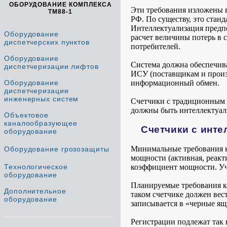
ОБОРУДОВАНИЕ КОМПЛЕКСА
Эти требования изложены 
ТМ88-1
РФ. По существу, это стан
Интеллектуализация предпо
Оборудование
расчет величины потерь в
диспетчерских пунктов
потребителей.
Оборудование
Система должна обеспечив
диспетчеризации лифтов
ИСУ (поставщикам и произв
Оборудование
информационный обмен.
диспетчеризации
инженерных систем
Счетчики с традиционным 
должны быть интеллектуал
Объектовое
каналообразующее
Счетчики с инте
оборудование
Минимальные требования к 
Оборудование грозозащиты
мощности (активная, реакт
Технологическое
коэффициент мощности. Уче
оборудование
Планируемые требования к 
Дополнительное
таком счетчике должен вес
оборудование
записывается в «черные я
Регистрации подлежат так