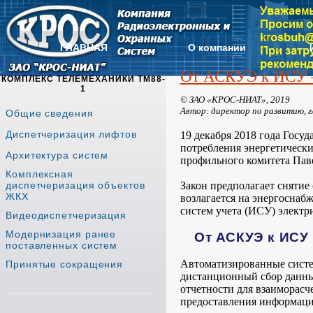
ГЛАВНАЯ
О компании
От АСКУЭ к ИСУ –
КОМПЛЕКС ТЕЛЕМЕХАНИКИ ТМ88-
1
© ЗАО «КРОС-НИАТ», 2019
Автор: директор по развитию, 
Общие сведения
Диспетчеризация лифтов
19 декабря 2018 года Госу
потребления энергетически
Архитектура систем
профильного комитета Паве
Комплексная
диспетчеризация объектов
Закон предполагает снятие 
ЖКХ
возлагается на энергоснаб
систем учета (ИСУ) электри
Видеодиспетчеризация
Модернизация ранее
От АСКУЭ к ИСУ
поставленных систем
Автоматизированные систе
Принятые сокращения
дистанционный сбор данны
отчетности для взаиморас
предоставления информаци